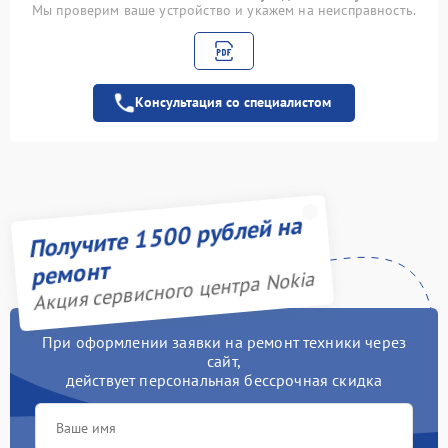
Чистка от пыли
900 рублей
Мы проверим ваше устройство и укажем на неисправность.
Ремонт GPS-модуля
650 рублей
Консультация со специалистом
Замена разъема питания
700 рублей
Ремонт кнопки
750 рублей
Замена платы
управления (мат.платы,
1200 рублей
Получите 1500 рублей на
мейн платы)
ремонт
Акция сервисного центра Nokia
Замена шлейфа
700 рублей
Замена стекла
1100 рублей
При оформлении заявки на ремонт техники через
сайт,
Замена корпуса
800 рублей
действует персональная бессрочная скидка